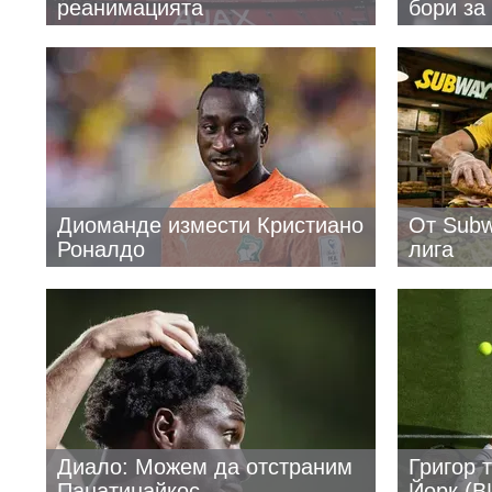
реанимацията
бори за
Диоманде измести Кристиано
От Sub
Роналдо
лига
Диало: Можем да отстраним
Григор 
Панатинайкос
Йорк (