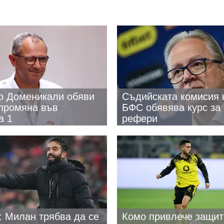
о Доменикали обяви
Съдийската комисия 
промяна във
БФС обявява курс за
а 1
рефери
 Милан трябва да се
Комо привлече защит