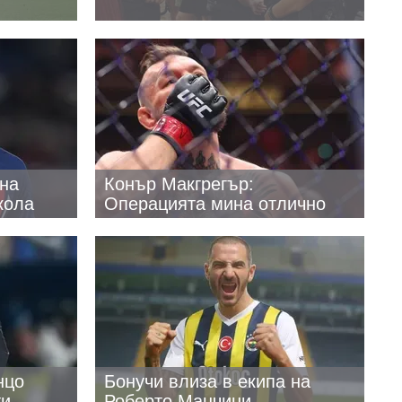
на
Конър Макгрегър:
кола
Операцията мина отлично
нцо
Бонучи влиза в екипа на
ти
Роберто Манчини