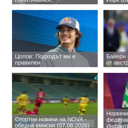
Цолов: Подходът ми е
Байерн 
правилен
от авст
Норвежк
Спортни новини на NOVA -
федерац
обедна емисия (07.08.2026)
Инфант