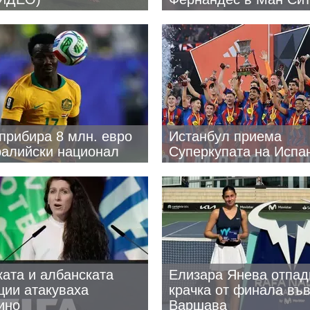
прибира 8 млн. евро
Истанбул приема
ралийски национал
Суперкупата на Испа
ата и албанската
Елизара Янева отпад
ии атакуваха
крачка от финала въ
ино
Варшава