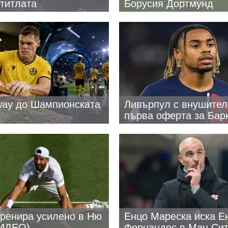
 титлата
Борусия Дортмунд
way до Шампионската
Ливърпул с внушител
първа оферта за Бар
тренира усилено в Ню
Енцо Мареска иска Е
ВИДЕО)
Фернандес в Ман Си