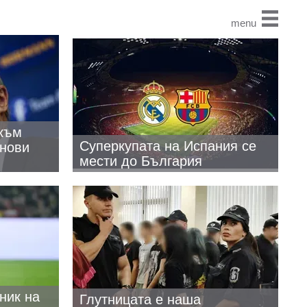
menu
към
Суперкупата на Испания се
 нови
мести до България
ник на
Глутницата е наша