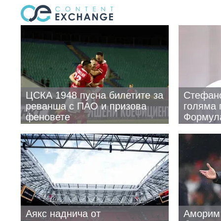
ЦСКА 1948 пусна билетите за
Стефан
реванша с ПАО и призова
голяма 
феновете
Формул
Аякс наднича от
Аморим: