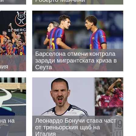
Барселона отмени контрола
заради мигрантската криза в
ния
Сеута
на на
Леонардо Бонучи става част
в
от треньорския щаб на
Италия