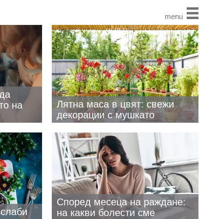
menu
 да
Лятна маса в цвят: свежи
то на
декорации с мушкато
Според месеца на раждане:
-слаби
на какви болести сме