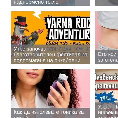
наднормено тегло
Утре започва
Ето кои
благотворителен фестивал за
за отсл
подпомагане на онкоболни
деца
Ужас! П
Как да използвате тоника за
инфекци
лице?