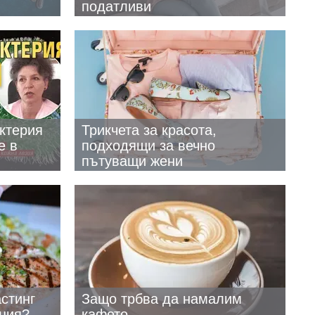
податливи
ктерия
Трикчета за красота,
е в
подходящи за вечно
пътуващи жени
стинг
Защо трбва да намалим
ция?
кафето