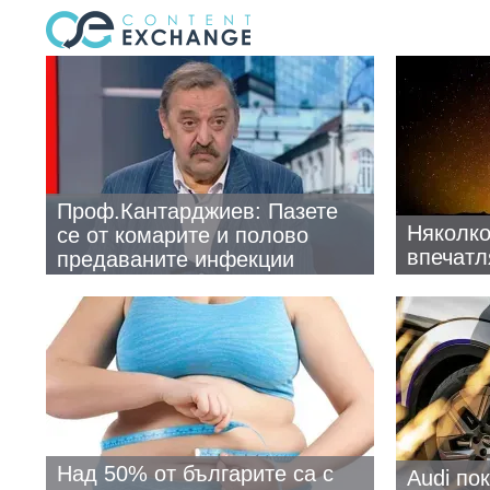
Проф.Кантарджиев: Пазете
Няколко
се от комарите и полово
впечатл
предаваните инфекции
Над 50% от българите са с
Audi по