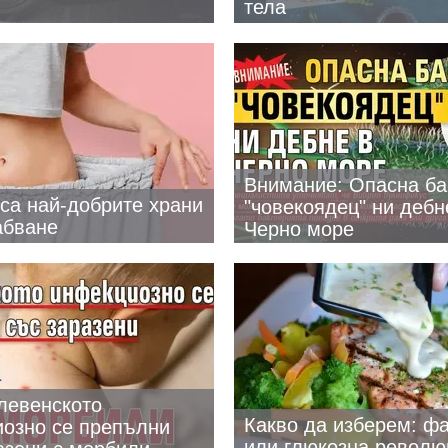
тела
Внимание: Опасна ба
 са най-добрите храни
"човекоядец" ни дебн
абване
Черно море
левенското
Какво да изберем: фа
озно се препълни
или глюкозна револю