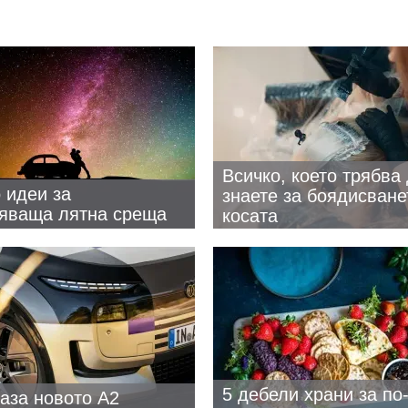
Всичко, което трябва
 идеи за
знаете за боядисване
яваща лятна среща
косата
5 дебели храни за по
каза новото A2